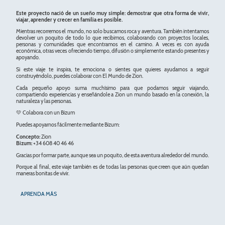
Este proyecto nació de un sueño muy simple: demostrar que otra forma de vivir,
viajar, aprender y crecer en familia es posible.
Mientras recorremos el mundo, no solo buscamos roca y aventura. También intentamos
devolver un poquito de todo lo que recibimos, colaborando con proyectos locales,
personas y comunidades que encontramos en el camino. A veces es con ayuda
económica, otras veces ofreciendo tiempo, difusión o simplemente estando presentes y
apoyando.
Si este viaje te inspira, te emociona o sientes que quieres ayudarnos a seguir
construyéndolo, puedes colaborar con El Mundo de Zion.
Cada pequeño apoyo suma muchísimo para que podamos seguir viajando,
compartiendo experiencias y enseñándole a Zion un mundo basado en la conexión, la
naturaleza y las personas.
💛 Colabora con un Bizum
Puedes apoyarnos fácilmente mediante Bizum:
Concepto:
Zion
Bizum:
+34 608 40 46 46
Gracias por formar parte, aunque sea un poquito, de esta aventura alrededor del mundo.
Porque al final, este viaje también es de todas las personas que creen que aún quedan
maneras bonitas de vivir.
APRENDA MÁS